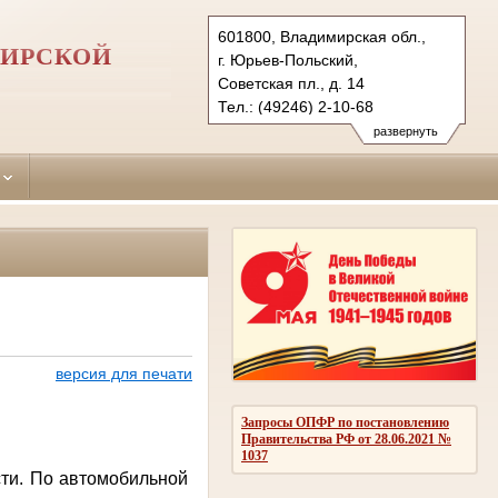
601800, Владимирская обл.,
МИРСКОЙ
г. Юрьев-Польский,
Советская пл., д. 14
Тел.: (49246) 2-10-68
iuriev-polsky.wld@sudrf.ru
развернуть
версия для печати
Запросы ОПФР по постановлению
Правительства РФ от 28.06.2021 №
1037
и. По автомобильной