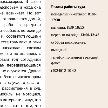
 пассажиром. В сезон
Режим работы суда
одспорьем и когда она
не возникает. Но вот
понедельник-четверг
:
8:30-
, отправляется домой,
17:30
х работ в средство
пятница
:
8:30-16:15
способами, но если до
перерыв на обед:
13:00-13:45
 и соответствующими
 «ста граммах» и речи
суббота-воскресенье
:
и, наслаждаясь свежим
выходной
можно и потягавшись с
телефон приемной граждан/
рвый год сотрудники
факс:
вам, передвигающимся
(49246) 2-10-68
, не случаются. Другое
отоблока с инспектором
а в случае отказа от
 рассмотрения в суд.
обиль, не мотоцикл,
в интернете пишут, что
ти ясность о том, что