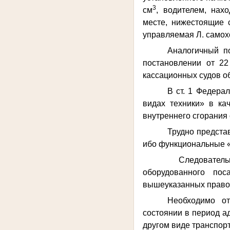
3
см
, водителем, нах
месте, нижестоящие 
управляемая Л. самох
Аналогичный п
постановлении от 22
кассационных судов о
В ст. 1 Федера
видах техники» в ка
внутреннего сгорания
Трудно предста
ибо функциональные «
Следовательно, пра
оборудованного по
вышеуказанных право
Необходимо от
состоянии в период а
другом виде транспорт