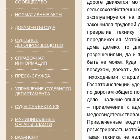
дороге движется мот
СООБЩЕСТВО
сельскохозяйственных
НОРМАТИВНЫЕ АКТЫ
эксплуатируется на 
закончился трудовой 
ДОКУМЕНТЫ СУДА
превратив технику
передвижения. Мотобл
СУДЕБНОЕ
ДЕЛОПРОИЗВОДСТВО
дома далеко, то дл
разрешениями, да и п
СПРАВОЧНАЯ
быть не может. Куда 
ИНФОРМАЦИЯ
воздухом, доехать до
ПРЕСС-СЛУЖБА
тихоходными старши
Госавтоинспекции уд
УПРАВЛЕНИЕ СУДЕБНОГО
по дорогам общего пол
ДЕПАРТАМЕНТА
дело – наличие опьяне
СУДЫ СУБЪЕКТА РФ
– привлечение к адм
медосвидетельствова
МУНИЦИПАЛЬНЫЕ
Привлеченные водит
ОРГАНЫ ВЛАСТИ
регистрировать мотобл
такая техника не явл
ВАКАНСИИ