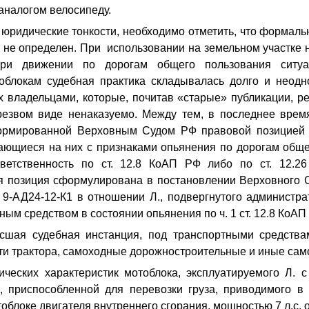
 аналогом велосипеду.
ческие тонкости, необходимо отметить, что формально
 не определен. При использовании на земельном участке 
ри движении по дорогам общего пользования ситуац
облокам судебная практика складывалась долго и неодно
их владельцами, которые, почитав «старые» публикации, р
трезвом виде ненаказуемо. Между тем, в последнее вре
ормированной Верховным Судом РФ правовой позицией о
ающиеся на них с признаками опьянения по дорогам обще
тветственность по ст. 12.8 КоАП РФ либо по ст. 12.
я позиция сформулирована в постановлении Верховного 
9-АД24-12-К1 в отношении Л., подвергнутого администр
ым средством в состоянии опьянения по ч. 1 ст. 12.8 КоАП
ысшая судебная инстанция, под транспортными средств
ти трактора, самоходные дорожностроительные и иные са
ических характеристик мотоблока, эксплуатируемого Л. 
, приспособленной для перевозки груза, приводимого 
облоке двигателя внутреннего сгорания, мощностью 7 л.с,