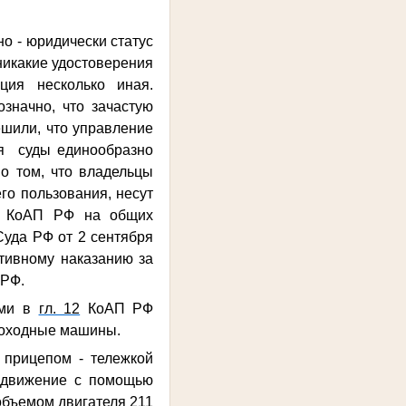
 - юридически статус
никакие удостоверения
ия несколько иная.
значно, что зачастую
ешили, что управление
мя суды единообразно
 том, что владельцы
го пользования, несут
26 КоАП РФ на общих
Суда РФ от 2 сентября
ативному наказанию за
 РФ.
ами в
гл. 12
КоАП РФ
моходные машины.
с прицепом - тележкой
в движение с помощью
 объемом двигателя 211