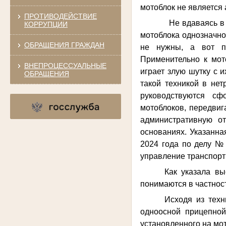
мотоблок не является
ПРОТИВОДЕЙСТВИЕ
Не вдаваясь в юриди
КОРРУПЦИИ
мотоблока однозначно
ОБРАЩЕНИЯ ГРАЖДАН
не нужны, а вот п
Применительно к мот
ВНЕПРОЦЕССУАЛЬНЫЕ
играет злую шутку с 
ОБРАЩЕНИЯ
такой техникой в не
руководствуются сф
мотоблоков, передвиг
административную о
основаниях. Указанна
2024 года по делу № 
управление транспортн
Как указала в
понимаются в частнос
Исходя из техн
одноосной прицепной
установленного на мот