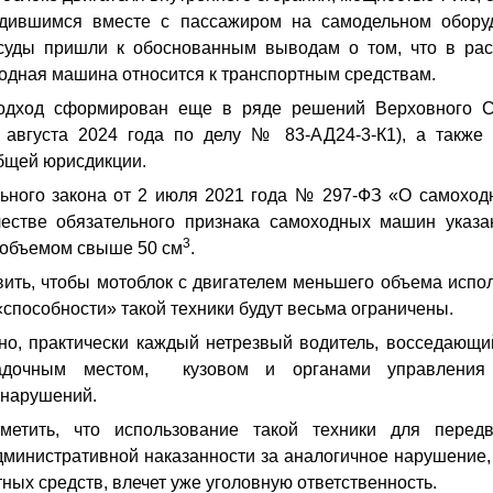
одившимся вместе с пассажиром на самодельном обору
суды пришли к обоснованным выводам о том, что в ра
одная машина относится к транспортным средствам.
одход сформирован еще в ряде решений Верховного С
 августа 2024 года по делу № 83-АД24-3-К1), а также
бщей юрисдикции.
льного закона от 2 июля 2021 года № 297-ФЗ «О самоход
честве обязательного признака самоходных машин указа
3
 объемом свыше 50 см
.
вить, чтобы мотоблок с двигателем меньшего объема испол
способности» такой техники будут весьма ограничены.
ктически каждый нетрезвый водитель, восседающий 
садочным местом, кузовом и органами управления 
нарушений.
метить, что использование такой техники для перед
дминистративной наказанности за аналогичное нарушение,
ных средств, влечет уже уголовную ответственность.