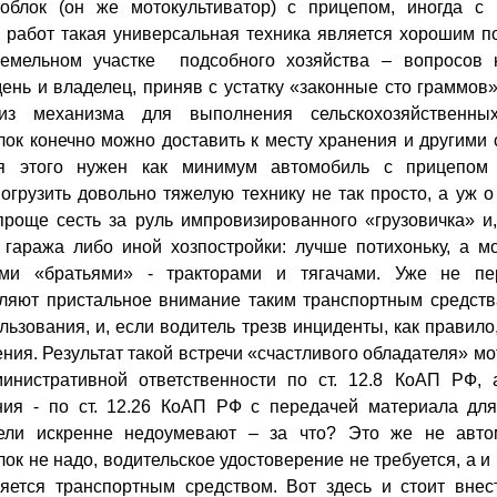
облок (он же мотокультиватор) с прицепом, иногда с
 работ такая универсальная техника является хорошим п
земельном участке подсобного хозяйства – вопросов 
день и владелец, приняв с устатку «законные сто граммов»
 из механизма для выполнения сельскохозяйственны
ок конечно можно доставить к месту хранения и другими 
я этого нужен как минимум автомобиль с прицепом
огрузить довольно тяжелую технику не так просто, а уж о
проще сесть за руль импровизированного «грузовичка» 
 гаража либо иной хозпостройки: лучше потихоньку, а 
ми «братьями» - тракторами и тягачами. Уже не пе
еляют пристальное внимание таким транспортным средст
ьзования, и, если водитель трезв инциденты, как правило
ния. Результат такой встречи «счастливого обладателя» м
инистративной ответственности по ст. 12.8 КоАП РФ, 
ния - по ст. 12.26 КоАП РФ с передачей материала для
ели искренне недоумевают – за что? Это же не автом
ок не надо, водительское удостоверение не требуется, а и 
яется транспортным средством. Вот здесь и стоит внес