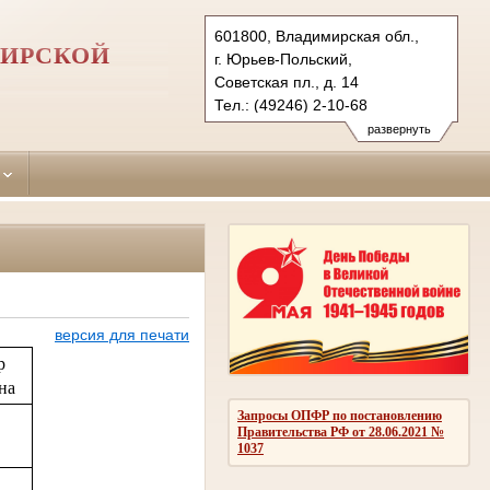
601800, Владимирская обл.,
МИРСКОЙ
г. Юрьев-Польский,
Советская пл., д. 14
Тел.: (49246) 2-10-68
iuriev-polsky.wld@sudrf.ru
развернуть
версия для печати
р
на
Запросы ОПФР по постановлению
Правительства РФ от 28.06.2021 №
1037