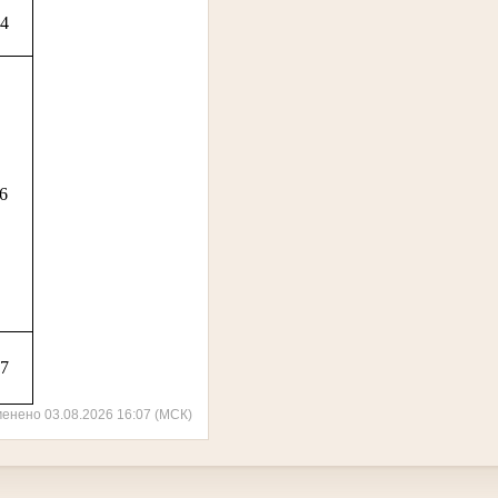
04
36
27
менено 03.08.2026 16:07 (МСК)