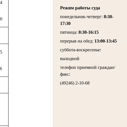
54
Режим работы суда
понедельник-четверг
:
8:30-
10
17:30
пятница
:
8:30-16:15
перерыв на обед:
13:00-13:45
суббота-воскресенье
:
85
выходной
телефон приемной граждан/
26
факс:
(49246) 2-10-68